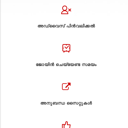
അഡ്വൈസ് പിൻവലിക്കൽ
ജോയിൻ ചെയ്യേണ്ട സമയം
അനുബന്ധ സൈറ്റുകള്‍