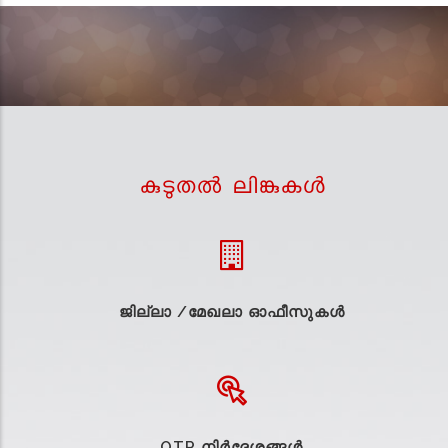
കുടുതല്‍ ലിങ്കുകള്‍
ജില്ലാ /മേഖലാ ഓഫീസുകള്‍
OTR നിർദ്ദേശങ്ങൾ