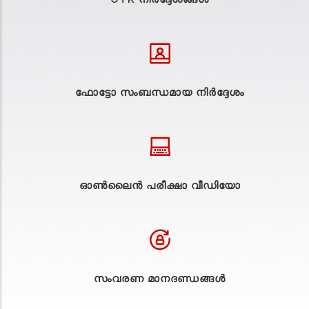
ഫോട്ടോ സംബന്ധമായ നിർദ്ദേശം
ഓൺലൈൻ പരീക്ഷാ വീഡിയോ
സംവരണ മാനദണ്ഡങ്ങൾ