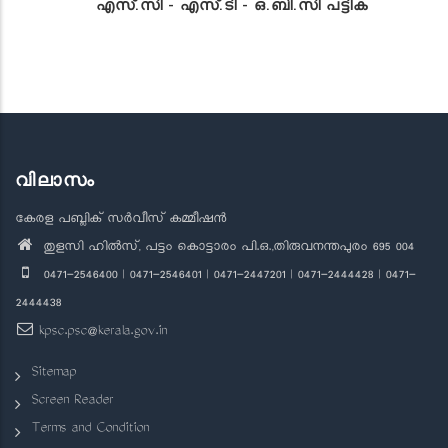
എസ്.സി - എസ്.ടി - ഒ.ബി.സി പട്ടിക
വിലാസം
കേരള പബ്ലിക് സർവീസ് കമ്മീഷൻ
തുളസി ഹിൽസ്, പട്ടം കൊട്ടാരം പി.ഒ.,തിരുവനന്തപുരം 695 004
0471-2546400 | 0471-2546401 | 0471-2447201 | 0471-2444428 | 0471-
2444438
kpsc.psc@kerala.gov.in
Sitemap
Screen Reader
Terms and Condition