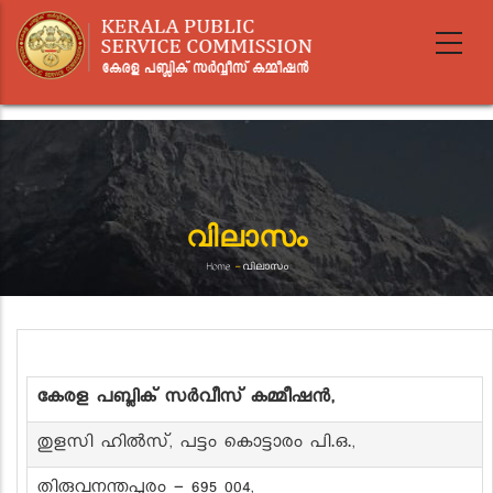
Skip
to
main
content
വിലാസം
Home
-
വിലാസം
Breadcrumb
കേരള പബ്ലിക് സർവീസ് കമ്മീഷൻ,
തുളസി ഹിൽസ്, പട്ടം കൊട്ടാരം പി.ഒ.,
തിരുവനന്തപുരം - 695 004,