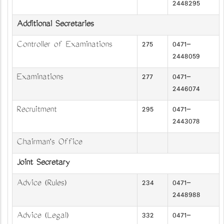
2448295
Additional Secretaries
Controller of Examinations
275
0471-
2448059
Examinations
277
0471-
2446074
Recruitment
295
0471-
2443078
Chairman's Office
Joint Secretary
Advice (Rules)
234
0471-
2448988
Advice (Legal)
332
0471-