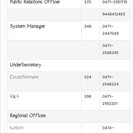
Public Relations Officer
270
0471-2551715
9446412483
System Manager
346
0471-
2447049
0471-
2546345
UnderSecretary
Establishment
224
0471-
2546224
R&A
398
0471-
2552201
Regional Offices
Kollam
0474-