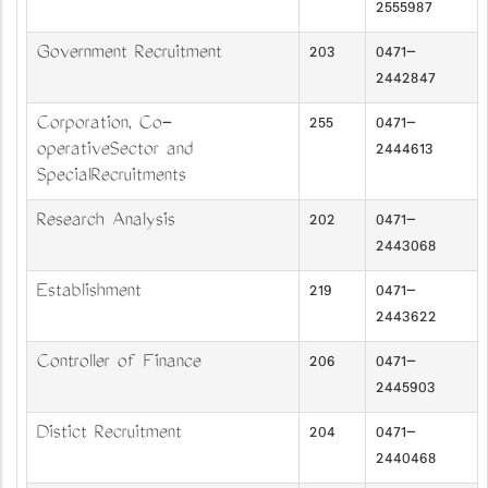
2555987
Government Recruitment
203
0471-
2442847
Corporation, Co-
255
0471-
operativeSector and
2444613
SpecialRecruitments
Research Analysis
202
0471-
2443068
Establishment
219
0471-
2443622
Controller of Finance
206
0471-
2445903
Distict Recruitment
204
0471-
2440468