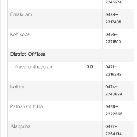
2745674
Ernakulam
0484-
2317435
Kozhikode
0495-
2371500
District Offices
Thiruvananthapuram
313
0471-
2316242
Kollam
0474-
2743624
Pathanamthitta
0468-
2222665
Alappuzha
0477-
2264134