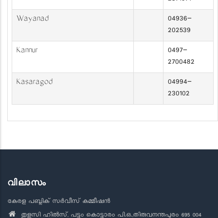
Wayanad
04936-
202539
Kannur
0497-
2700482
Kasaragod
04994-
230102
വിലാസം
കേരള പബ്ലിക് സർവീസ് കമ്മീഷൻ
തുളസി ഹിൽസ്, പട്ടം കൊട്ടാരം പി.ഒ.,തിരുവനന്തപുരം 695 004