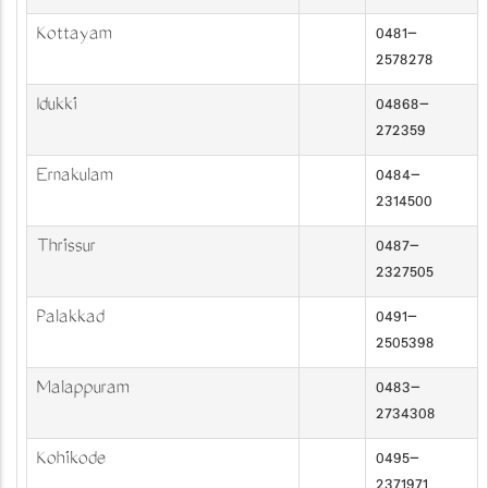
Kottayam
0481-
2578278
Idukki
04868-
272359
Ernakulam
0484-
2314500
Thrissur
0487-
2327505
Palakkad
0491-
2505398
Malappuram
0483-
2734308
Kozhikode
0495-
2371971