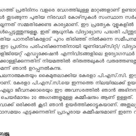
്ത് പ്രതിദിനം വളരെ വേഗത്തിലുള്ള മാറ്റങ്ങളാണ് ഉണ്ടായി
തുടങ്ങുന്ന പുതിയ നിരവധി കോഴ്‌സുകൾ സംസ്ഥാന സർക്കാ
ടില്ലെന്നത് സമ്മതിക്കേണ്ട കാര്യമാണ്. ഈ പ്രത്യേക റൂളുകളി
്പെടുത്തുന്നുള്ളൂ. ഇത് ആധുനിക വിദ്യാഭ്യാസ പദ്ധതി പിന്തുടരു
്ട്. പുതിയ പഠനരീതികളോട് പുറം തിരിഞ്ഞ് നിൽക്കുന്ന സമീ
. ഈ പ്രശ്‌നം പരിഹരിക്കുന്നതിനായി യൂണിവേഴ്‌സിറ്റി/ വി
ൊളിജിയേറ്റ് എഡ്യൂക്കേഷൻ എന്നിവിടങ്ങളിലെ ഉദ്യോഗസ്ഥ
ൊള്ളിക്കുന്നതിന് നിയമത്തിൽ തിരുത്തലുകൾ വരുത്തേണ്ട
്ന് ഞാൻ ഉറപ്പുനൽകുന്നു.
 ചലനാത്മകതയും കൈമുതലാക്കിയ കേരളാ പി.എസ്.സി. ഈ
. കേരളാ പി.എസ്.സി.യെ ഇന്നത്തെ നിലയിലേക്ക് ഉയർത്
 എല്ലാ ജീവനക്കാരെയും ഈ അവസരത്തിൽ ഞാൻ അഭിനന്ദിക്കു
 ചെയർമാനും 20 അംഗങ്ങളുമുള്ള കമ്മീഷനും ആണ് ഉള്ളത്.
 വാക്ക് ഒരിക്കൽ കൂടി ഞാൻ ഉയർത്തിക്കാട്ടുകയാണ്. അതുല്
സമയം എടുക്കുന്നതിന് പ്രാപ്തരായ കമ്മീഷനുമാണ് ഇന്നേ വര
ൈജു