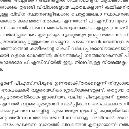
നൽകുക, അച്ചടക്ക നടപടികളിൽ ഗവൺമെന്റിന് ആധികാരിക
ട്ടതാക്കുക തുടങ്ങി വിവിധങ്ങളായ ചുമതലകളാണ് കമ്മീഷനിൽ 
ലുള്ള വിവിധ സ്ഥാനങ്ങളിലേക്കും പൊതുമേഖലാ സ്ഥാപനങ്
ാരെ കണ്ടെത്തി നൽകുക എന്നതാണ് പി.എസ്.സി.യുടെ ഏറ
.സി.യെ സമീപിക്കുന്ന തൊഴിലന്വേഷകരുടെ എണ്ണം 3 കോട
ർദ്ധിച്ചതോടെ കൃത്യതയും സൂക്ഷ്മതയും ഉറപ്പുവരുത്താൻ പ
്രയോജനപ്പെടുത്തുകയും ചെയ്യുന്നു. പഴയ സംവിധാനങ്ങളെ മാറ
വർത്തനങ്ങൾ കമ്മീഷന്റെ മികവ് വർദ്ധിപ്പിക്കാനിടയാക്കിയിട
വളരെ വേഗത്തിൽ തിരഞ്ഞെടുപ്പ് നടത്താനാകുന്നത് പി.എസ
ാഭേദമോ പി.എസ്.സിയിൽ ഇല്ല. നിലവിലുള്ള നിയമങ്ങളും 
ു.
ാണ് പി.എസ്.സി.യുടെ ഗുണഭോക്്താക്കളെന്ന് നിസ്
ൾ അപേക്ഷകർ വളരെയധികം ശ്രദ്ധിക്കേണ്ടതുണ്ട്. തെറ്റാ
പെടുത്താതിരിക്കുക തുടങ്ങിയവ വലിയ പിഴവുകളാണ്. ഇത്ത
. എന്നാൽ വളരെ കൃത്യമായി സമർപ്പിക്കുന്ന അപേക്ഷകൾ ന
പെടുകയോ ചെയ്യില്ല. പൂർണമായും ശ്രദ്ധിച്ച് കുറ്റമറ്റരീത
കവിന്റെ അടിസ്ഥാനത്തിൽ ജോലി നേടാനാകൂ. അതിനാൽ ജോലി
ം അപേക്ഷിക്കുന്ന സമയത്ത് വിവരങ്ങൾ കൃത്യമായാണ് നൽകു