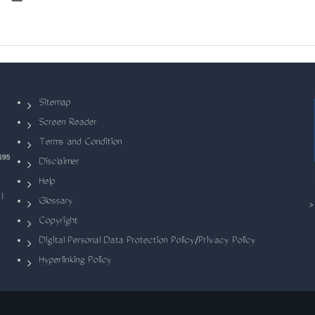
Sitemap
Screen Reader
Terms and Condition
695
Disclaimer
Help
|
Glossary
Copyright
Digital Personal Data Protection Policy/Privacy Policy
Hyperlinking Policy