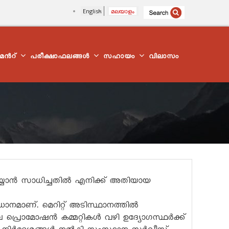
English
മലയാളം
്മെന്‍റ്
പരീക്ഷാഫലങ്ങൾ
സഹായം
വിലാസം
യാൻ സാധിച്ചതിൽ എനിക്ക് അതിയായ
മാണ്. മെറിറ്റ് അടിസ്ഥാനത്തിൽ
 പ്രൊമോഷൻ കമ്മറ്റികൾ വഴി ഉദ്യോഗസ്ഥർക്ക്