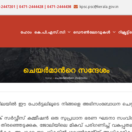
71-2447201 | 0471-2444428 | 0471-2444438
kpsc.psc@kerala.gov.in
MAIN
NAVIGATION
ഹോം
കെ.പി.എസ്.സി
ഡൌൺലോഡുകൾ
റിക്രൂട്ട
ചെയര്‍മാന്‍റെ സന്ദേശം
Home
-
ചെയര്‍മാന്‍റെ സന്ദേശം
Breadcrumb
ിലയിൽ ഈ പോർട്ടലിലൂടെ നിങ്ങളെ അഭിസംബോധന ചെയ്
സർവ്വീസ് കമ്മീഷൻ ഒരു സുപ്രധാന ഭരണ ഘടനാ സംവിധാന
തിരഞ്ഞെടുക്കുക, ജോലിയിലെ മികവ് പരിഗണിച്ച് വകുപ്പുതല