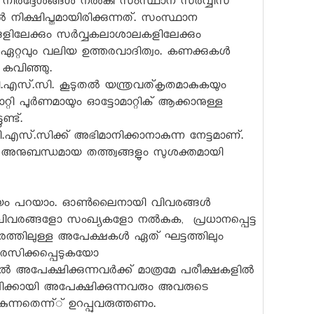
 നിർദ്ദേശങ്ങൾ നൽകി സംസ്ഥാന സർവ്വീസ്
നിക്ഷിപ്തമായിരിക്കുന്നത്. സംസ്ഥാന
ങളിലേക്കും സർവ്വകലാശാലകളിലേക്കും
്റവും വലിയ ഉത്തരവാദിത്വം. കണക്കുകൾ
ി കവിഞ്ഞു.
ി.എസ്.സി. കൂടുതൽ യന്ത്രവത്കൃതമാകുകയും
്റി പൂർണമായും ഓട്ടോമാറ്റിക് ആക്കാനുള്ള
്ടുണ്ട്.
്.സിക്ക് അഭിമാനിക്കാനാകുന്ന നേട്ടമാണ്.
അനുബന്ധമായ തത്ത്വങ്ങളും സുശക്തമായി
സംശയം പറയാം. ഓൺലൈനായി വിവരങ്ങൾ
യ വിവരങ്ങളോ സംഖ്യകളോ നൽകുക, പ്രധാനപ്പെട്ട
രത്തിലുള്ള അപേക്ഷകൾ ഏത് ഘട്ടത്തിലും
ിരസിക്കപ്പെടുകയോ
ിയിൽ അപേക്ഷിക്കുന്നവർക്ക് മാത്രമേ പരീക്ഷകളിൽ
ക്കായി അപേക്ഷിക്കുന്നവരും അവരുടെ
ന്നതെന്ന്് ഉറപ്പുവരുത്തണം.