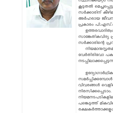
സ്ഥാനക്കയറ്റം 
കൂടുതൽ മെച്ചപ്പെ
സർക്കാരിന് കീഴി
അർഹരായ ജീവനക്ക
പ്രകാരം പി.എസ്
ഉത്തരവാദിത്വം വ
സാങ്കേതികവിദ്യ പ
സർക്കാരിന്റെ പ്ര
നിയമാനുസൃതമായി 
വേർതിരിവോ പക്ഷ
നടപ്പിലാക്കപ്പെടുന്ന
ഉദ്യോഗാർഥികള
സമർപ്പിക്കുമ്പോ
വിവരങ്ങൾ വെളിപ്
നിരസിക്കപ്പെടാം
നിയമനടപടികളിലകപ്
പങ്കെടുത്ത് മി
രക്ഷകർത്താക്കളു