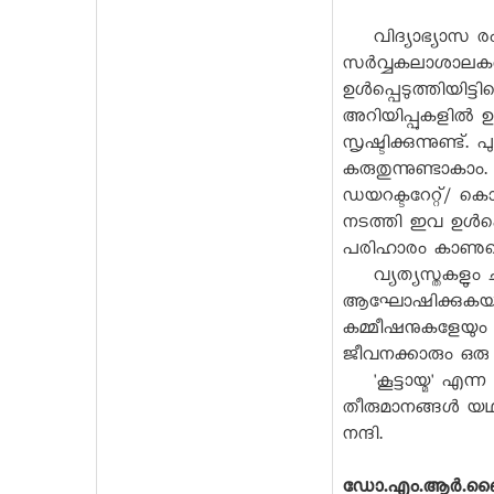
വിദ്യാഭ്യാസ രംഗത
സർവ്വകലാശാലകൾ 
ഉൾപ്പെടുത്തിയിട്
അറിയിപ്പുകളിൽ ഉൾപ
സൃഷ്ടിക്കുന്നുണ
കരുതുന്നുണ്ടാകാം
ഡയറക്ടറേറ്റ്/ ക
നടത്തി ഇവ ഉൾക്ക
പരിഹാരം കാണുമെന
വ്യത്യസ്തകളും
ആഘോഷിക്കുകയാണ്
കമ്മീഷനുകളേയും
ജീവനക്കാരും ഒരു
'കൂട്ടായ്മ' എന്ന
തീരുമാനങ്ങൾ യഥാ
നന്ദി.
ഡോ.എം.ആർ.ബ