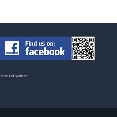
>
Visit Old Website