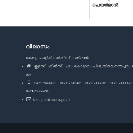
ചെയർമാൻ
വിലാസം
കേരള പബ്ലിക് സർവീസ് കമ്മീഷൻ
തുളസി ഹിൽസ്, പട്ടം കൊട്ടാരം പി.ഒ.,തിരുവനന്തപുരം 
004
0471-2546400 | 0471-2546401 | 0471-2447201 | 0471-2444428 
0471-2444438
kpsc.psc@kerala.gov.in