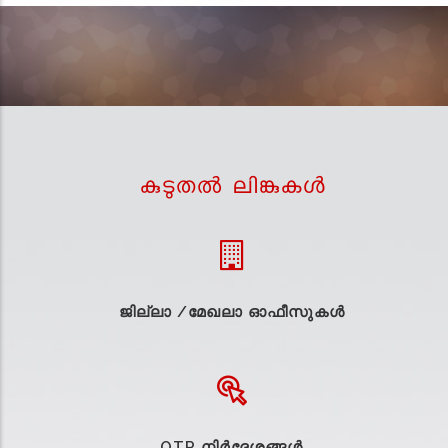
കുടുതല്‍ ലിങ്കുകള്‍
ജില്ലാ /മേഖലാ ഓഫീസുകള്‍
OTR നിർദ്ദേശങ്ങൾ