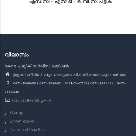
എസ്.സി - എസ്.ടി - ഒ.ബി.സി പട്ടിക
വിലാസം
കേരള പബ്ലിക് സർവീസ് കമ്മീഷൻ
തുളസി ഹിൽസ്, പട്ടം കൊട്ടാരം പി.ഒ.,തിരുവനന്തപുരം 695 004
0471-2546400 | 0471-2546401 | 0471-2447201 | 0471-2444428 | 0471-
2444438
kpsc.psc@kerala.gov.in
Sitemap
Screen Reader
Terms and Condition