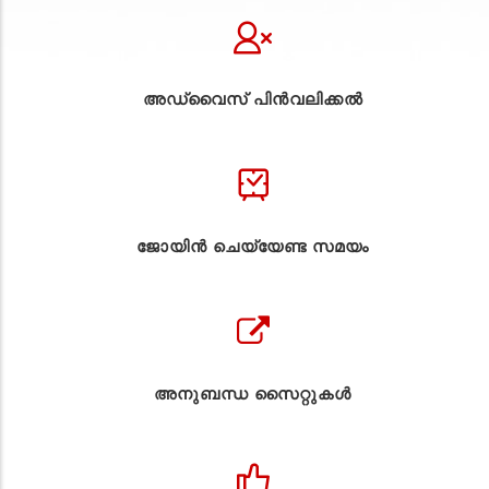
അഡ്വൈസ് പിൻവലിക്കൽ
ജോയിൻ ചെയ്യേണ്ട സമയം
അനുബന്ധ സൈറ്റുകള്‍