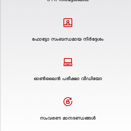
ഫോട്ടോ സംബന്ധമായ നിർദ്ദേശം
ഓൺലൈൻ പരീക്ഷാ വീഡിയോ
സംവരണ മാനദണ്ഡങ്ങൾ