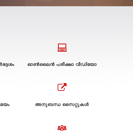
ദ്ദേശം
ഓൺലൈൻ പരീക്ഷാ വീഡിയോ
മയം
അനുബന്ധ സൈറ്റുകള്‍