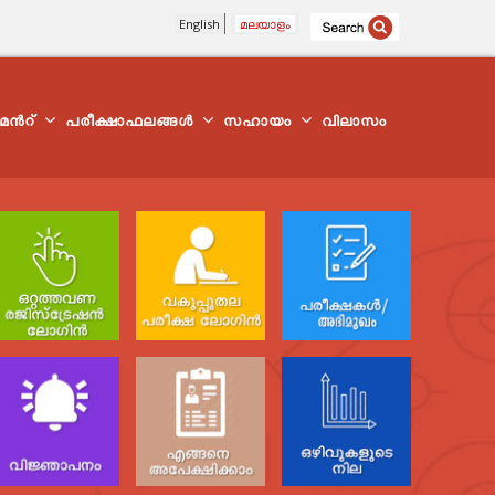
English
മലയാളം
്മെന്‍റ്
പരീക്ഷാഫലങ്ങൾ
സഹായം
വിലാസം