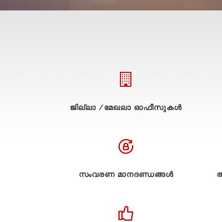
ജില്ലാ /മേഖലാ ഓഫീസുകള്‍
സംവരണ മാനദണ്ഡങ്ങൾ
അ