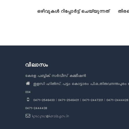
ഒഴിവുകൾ റിപ്പോർട്ട് ചെയ്യുന്നത്
തിരഞ
വിലാസം
കേരള പബ്ലിക് സർവീസ് കമ്മീഷൻ
തുളസി ഹിൽസ്, പട്ടം കൊട്ടാരം പി.ഒ.,തിരുവനന്തപുരം 
004
0471-2546400 | 0471-2546401 | 0471-2447201 | 0471-2444428 
0471-2444438
kpsc.psc@kerala.gov.in