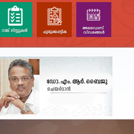
NTAL TEST - JANUARY 2026 -
Date of
 poned