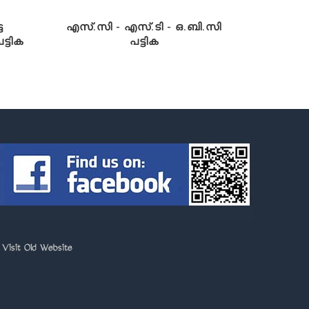
ട
എസ്.സി - എസ്.ടി - ഒ.ബി.സി
്ടിക
പട്ടിക
>
Visit Old Website