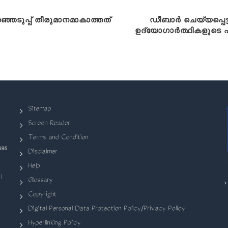
്ഞെടുപ്പ് തീരുമാനമാകാത്തത്
ഡീബാർ ചെയ്യപ്പെട്
ഉദ്യോഗാർത്ഥികളുടെ പട
Sitemap
Screen Reader
Terms and Condition
695
Disclaimer
Help
|
Glossary
Copyright
Digital Personal Data Protection Policy/Privacy Policy
Hyperlinking Policy