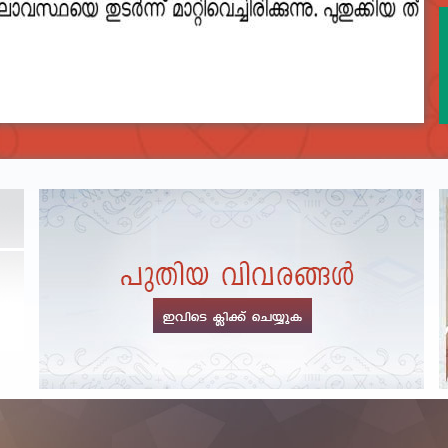
2023__final_list_o_m_r__sheets_for_destruction.pdf
DEPARTME
Exam Post
LIST OF O.M.R./DESCRIPTIVE ANSWER SHEETS
ORDERED FOR DESTRUCTION- 2023