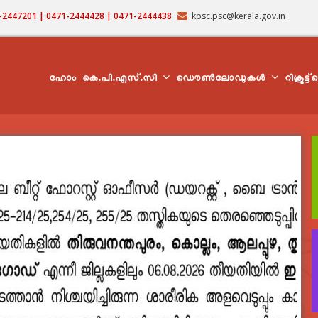
71-2447201 | 0471-2444428 | 0471-2444438
kpsc.psc@kerala.gov.in
MAIN
NAVIGATION
ഹോം
കെ.പി.എസ്.സി
ഡൌൺലോഡുകൾ
റിക്രൂട്ട