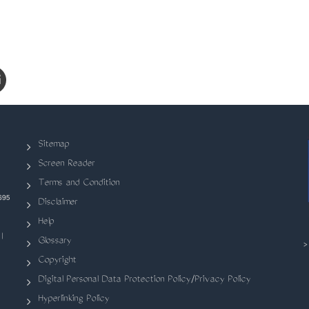
Sitemap
Screen Reader
Terms and Condition
695
Disclaimer
Help
|
Glossary
Copyright
Digital Personal Data Protection Policy/Privacy Policy
Hyperlinking Policy