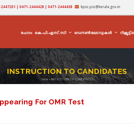
71-2447201 | 0471-2444428 | 0471-2444438
kpsc.psc@kerala.gov.in
MAIN
NAVIGATION
ഹോം
കെ.പി.എസ്.സി
ഡൌൺലോഡുകൾ
റിക്രൂട്ട
INSTRUCTION TO CANDIDATES
Home
-
INSTRUCTION TO CANDIDATES
Breadcrumb
Appearing For OMR Test