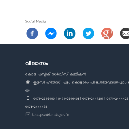
Social Media
വിലാസം
കേരള പബ്ലിക് സർവീസ് കമ്മീഷൻ
തുളസി ഹിൽസ്, പട്ടം കൊട്ടാരം പി.ഒ.,തിരുവനന്തപുരം 
004
0471-2546400 | 0471-2546401 | 0471-2447201 | 0471-2444428 
0471-2444438
kpsc.psc@kerala.gov.in