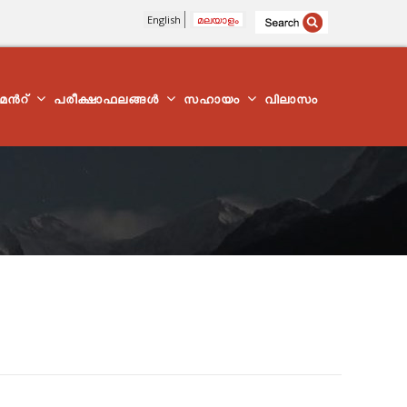
English
മലയാളം
്മെന്‍റ്
പരീക്ഷാഫലങ്ങൾ
സഹായം
വിലാസം