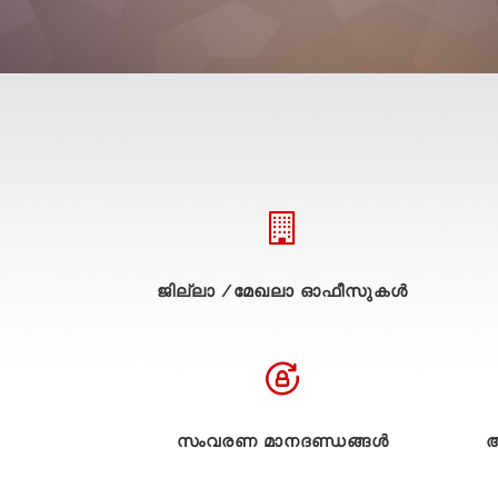
ജില്ലാ /മേഖലാ ഓഫീസുകള്‍
സംവരണ മാനദണ്ഡങ്ങൾ
അ