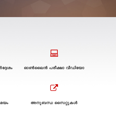
ദ്ദേശം
ഓൺലൈൻ പരീക്ഷാ വീഡിയോ
മയം
അനുബന്ധ സൈറ്റുകള്‍