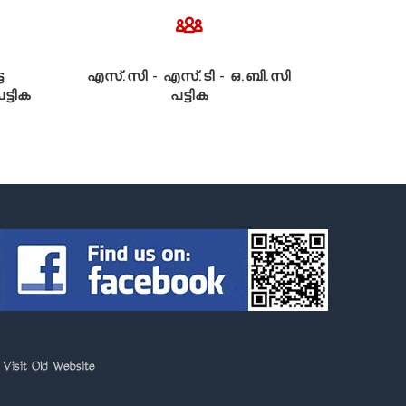
ട
എസ്.സി - എസ്.ടി - ഒ.ബി.സി
്ടിക
പട്ടിക
>
Visit Old Website