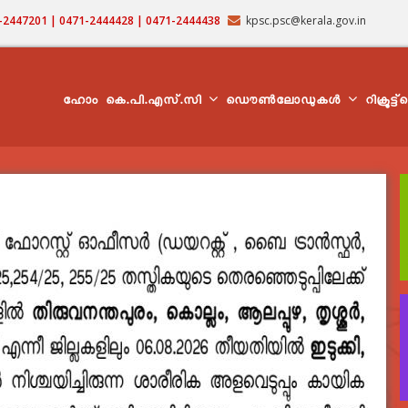
71-2447201 | 0471-2444428 | 0471-2444438
kpsc.psc@kerala.gov.in
MAIN
NAVIGATION
ഹോം
കെ.പി.എസ്.സി
ഡൌൺലോഡുകൾ
റിക്രൂട്ട