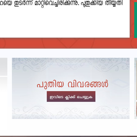
DEPARTMENTAL TEST - JANUARY 2026 -
Date of
Exam Post poned