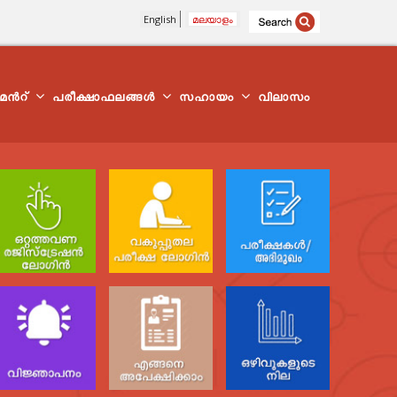
English
മലയാളം
്മെന്‍റ്
പരീക്ഷാഫലങ്ങൾ
സഹായം
വിലാസം