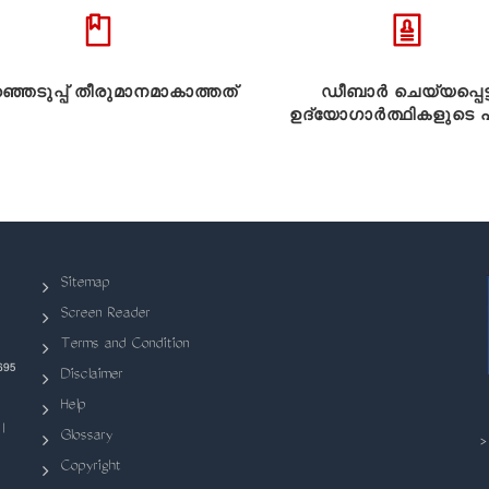
്ഞെടുപ്പ് തീരുമാനമാകാത്തത്
ഡീബാർ ചെയ്യപ്പെട്
ഉദ്യോഗാർത്ഥികളുടെ പട
Sitemap
Screen Reader
Terms and Condition
695
Disclaimer
Help
|
Glossary
Copyright