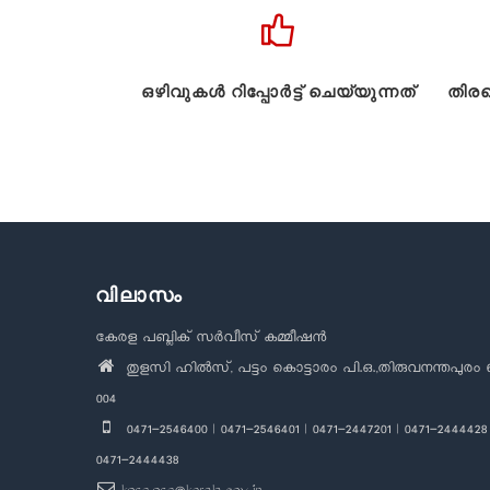
ഒഴിവുകൾ റിപ്പോർട്ട് ചെയ്യുന്നത്
തിരഞ
വിലാസം
കേരള പബ്ലിക് സർവീസ് കമ്മീഷൻ
തുളസി ഹിൽസ്, പട്ടം കൊട്ടാരം പി.ഒ.,തിരുവനന്തപുരം 
004
0471-2546400 | 0471-2546401 | 0471-2447201 | 0471-2444428 
0471-2444438