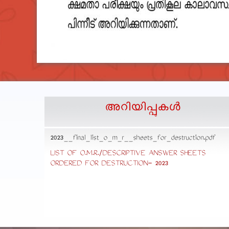
അറിയിപ്പുകള്‍
2023__final_list_o_m_r__sheets_for_destruction.pdf
cedure
LIST OF O.M.R./DESCRIPTIVE ANSWER SHEETS
ommon
ORDERED FOR DESTRUCTION- 2023
ons,