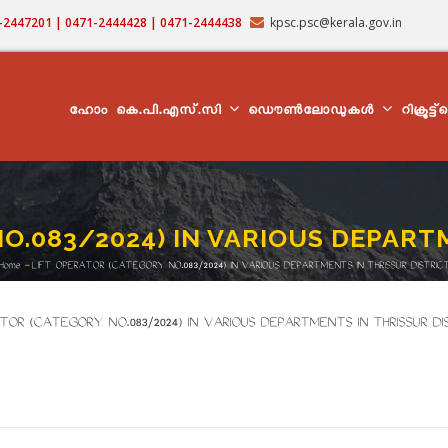
71-2447201 | 0471-2444428 | 0471-2444438
kpsc.psc@kerala.gov.in
MAIN
NAVIGATION
ഹോം
കെ.പി.എസ്.സി
ഡൌൺലോഡുകൾ
റിക്രൂട്ട
O.083/2024) IN VARIOUS DEPART
Home
-
LIFT OPERATOR (CATEGORY NO.083/2024) IN VARIOUS DEPARTMENTS IN THRISSUR DISTRIC
Breadcrumb
ERATOR (CATEGORY NO.083/2024) IN VARIOUS DEPARTMENTS IN THRISSUR DI