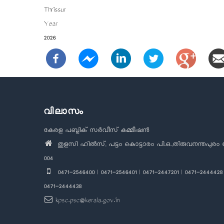
Thrissur
Year
2026
വിലാസം
കേരള പബ്ലിക് സർവീസ് കമ്മീഷൻ
തുളസി ഹിൽസ്, പട്ടം കൊട്ടാരം പി.ഒ.,തിരുവനന്തപുരം 
004
0471-2546400 | 0471-2546401 | 0471-2447201 | 0471-2444428 
0471-2444438
kpsc.psc@kerala.gov.in