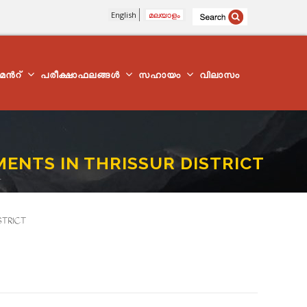
English
മലയാളം
്മെന്‍റ്
പരീക്ഷാഫലങ്ങൾ
സഹായം
വിലാസം
MENTS IN THRISSUR DISTRICT
T
STRICT