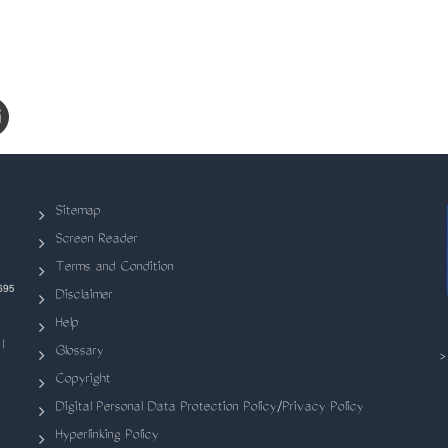
Sitemap
Screen Reader
Terms and Condition
695
Disclaimer
Help
|
Glossary
Copyright
Digital Personal Data Protection Policy/Privacy Policy
Hyperlinking Policy