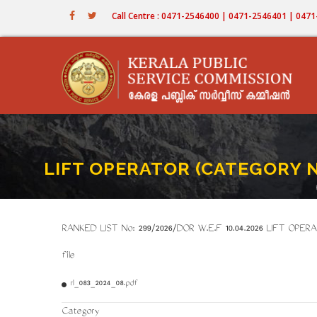
Skip
Call Centre : 0471-2546400 | 0471-2546401 | 04
to
main
content
LIFT OPERATOR (CATEGORY N
RANKED LIST No: 299/2026/DOR W.E.F 10.04.2026 LIFT OP
file
rl_083_2024_08.pdf
Category