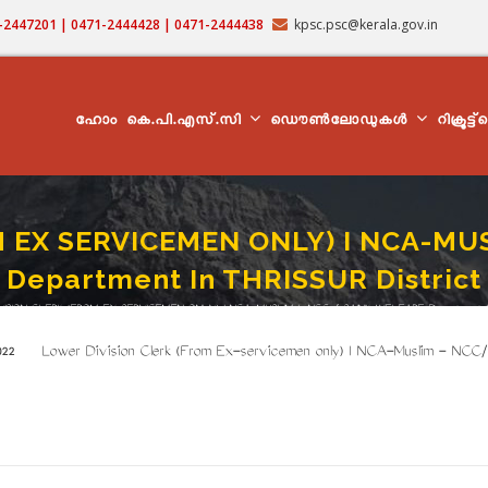
71-2447201 | 0471-2444428 | 0471-2444438
kpsc.psc@kerala.gov.in
MAIN
NAVIGATION
ഹോം
കെ.പി.എസ്.സി
ഡൌൺലോഡുകൾ
റിക്രൂട്ട
 EX SERVICEMEN ONLY) I NCA-MUS
Department In THRISSUR District
ISION CLERK (FROM EX SERVICEMEN ONLY) I NCA-MUSLIM In NCC / SAINIK WELFARE Department In 
crumb
Lower Division Clerk (From Ex-servicemen only) I NCA-Muslim - NCC/Sain