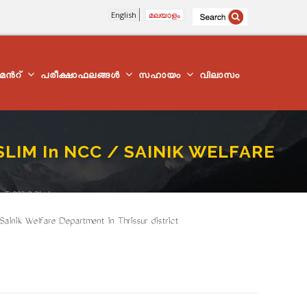
English
മലയാളം
്മെന്‍റ്
പരീക്ഷാഫലങ്ങൾ
സഹായം
വിലാസം
LIM In NCC / SAINIK WELFARE
THRISSUR District
ik Welfare Department in Thrissur district