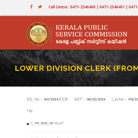
Skip
Call Centre : 0471-2546400 | 0471-2546401 | 04
to
main
content
LOWER DIVISION CLERK (FROM
Home
-
LOWER DIV
Bread
R/L No : 140/2024/DOR WEF : 06/02/2024 Cat.No : 176/2022 
file
rl_176_2022_08 (1).pdf