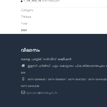
rl_176_2022_08 with marks.pdf
Category
Thrissur
Year
2024
വിലാസം
കേരള പബ്ലിക് സർവീസ് കമ്മീഷൻ
തുളസി ഹിൽസ്, പട്ടം കൊട്ടാരം പി.ഒ.,തിരുവനന്തപുരം 
004
0471-2546400 | 0471-2546401 | 0471-2447201 | 0471-2444428 
0471-2444438
kpsc.psc@kerala.gov.in