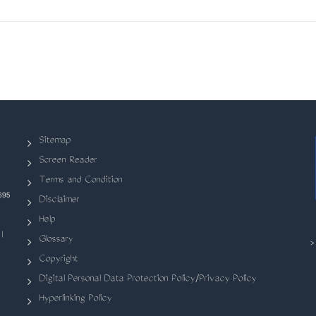
Sitemap
Screen Reader
Terms and Condition
695
Disclaimer
Help
|
Glossary
Copyright
Digital Personal Data Protection Policy/Privacy Policy
Hyperlinking Policy