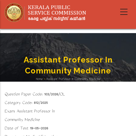
Skip
to
main
content
Assistant Professor In
Community Medicine
Home
-
Assistant Professor In Community Medicine
Breadcrumb
Question Paper Code: 103/2026/OL
Category Code: 812/2025
Exam: Assistant Professor in
Community Medicine
Date of Test 19-05-2026