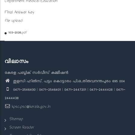
Department Medical Education
Final Answer Key
file upload
103-2026.pdf
വിലാസം
കേരള പബ്ലിക് സർവീസ് കമ്മീഷൻ
തുളസി ഹിൽസ്, പട്ടം കൊട്ടാരം പി.ഒ.,തിരുവനന്തപുരം 695 004
0471-2546400 | 0471-2546401 | 0471-2447201 | 0471-2444428 | 0471-
2444438
kpsc.psc@kerala.gov.in
Sitemap
Screen Reader