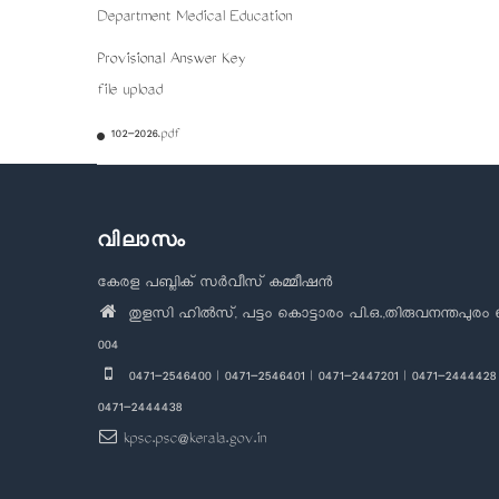
Department Medical Education
Provisional Answer Key
file upload
102-2026.pdf
വിലാസം
കേരള പബ്ലിക് സർവീസ് കമ്മീഷൻ
തുളസി ഹിൽസ്, പട്ടം കൊട്ടാരം പി.ഒ.,തിരുവനന്തപുരം 
004
0471-2546400 | 0471-2546401 | 0471-2447201 | 0471-2444428 
0471-2444438
kpsc.psc@kerala.gov.in