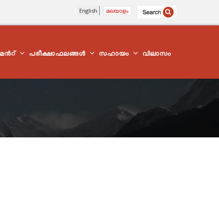
English
മലയാളം
്മെന്‍റ്
പരീക്ഷാഫലങ്ങൾ
സഹായം
വിലാസം