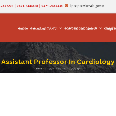
71-2447201 | 0471-2444428 | 0471-2444438
kpsc.psc@kerala.gov.in
MAIN
NAVIGATION
ഹോം
കെ.പി.എസ്.സി
ഡൌൺലോഡുകൾ
റിക്രൂട്ട
Assistant Professor In Cardiology
Home
-
Assistant Professor In Cardiology
Breadcrumb