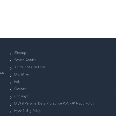
Sitemap
Screen Reader
Terms and Condition
695
Disclaimer
Help
|
Glossary
Copyright
Digital Personal Data Protection Policy/Privacy Policy
Hyperlinking Policy