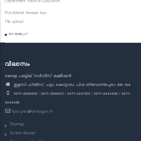
Department Medical Education
Provisional Answer Key
file upload
101-2026.pdf
വിലാസം
കേരള പബ്ലിക് സർവീസ് കമ്മീഷൻ
തുളസി ഹിൽസ്, പട്ടം കൊട്ടാരം പി.ഒ.,തിരുവനന്തപുരം 695 004
0471-2546400 | 0471-2546401 | 0471-2447201 | 0471-2444428 | 0471-
2444438
kpsc.psc@kerala.gov.in
Sitemap
Screen Reader