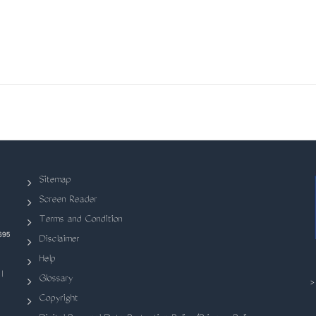
Sitemap
Screen Reader
Terms and Condition
695
Disclaimer
Help
|
Glossary
Copyright