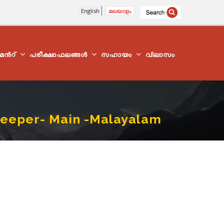
English
മലയാളം
്മെന്‍റ്
പരീക്ഷാഫലങ്ങൾ
സഹായം
വിലാസം
 Keeper- Main -Malayalam