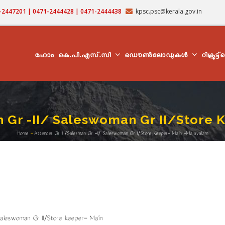
71-2447201 | 0471-2444428 | 0471-2444438
kpsc.psc@kerala.gov.in
MAIN
NAVIGATION
ഹോം
കെ.പി.എസ്.സി
ഡൌൺലോഡുകൾ
റിക്രൂട്ട
n Gr -II/ Saleswoman Gr II/Store
Home
-
Attender Gr II /Salesman Gr -II/ Saleswoman Gr II/Store Keeper- Main -Malayalam
Breadcrumb
aleswoman Gr II/Store keeper- Main