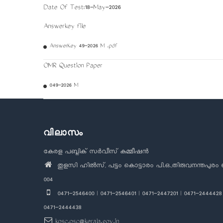
Date Of Test:18-May-2026
Answerkey file
AnswerKey 49-2026 M .pdf
OMR Question Paper
049-2026 M
വിലാസം
കേരള പബ്ലിക് സർവീസ് കമ്മീഷൻ
തുളസി ഹിൽസ്, പട്ടം കൊട്ടാരം പി.ഒ.,തിരുവനന്തപുരം 
004
0471-2546400 | 0471-2546401 | 0471-2447201 | 0471-2444428 
0471-2444438
kpsc.psc@kerala.gov.in