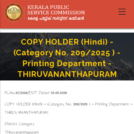
Skip
to
main
content
COPY HOLDER (Hindi) -
(Category No. 209/2025 ) -
Printing Department -
THIRUVANANTHAPURAM
Home
-
Breadcrumb
COPY HOLDER (Hindi) - (Category No. 209/2025 ) - Printing Department -
PL.No.31/2026/DOT Dated 02.05.2026
THIRUVANANTHAPURAM
COPY HOLDER (Hindi) - (Category No. 209/2025 ) - Printing Department -
THIRUVANANTHAPURAM
District Category
Thiruvananthapuram