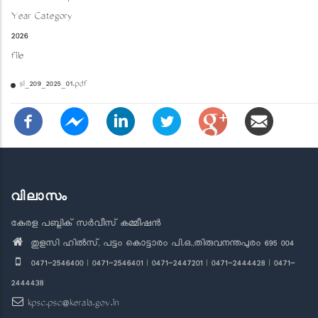
Year Category
2026
file
sl_209_2025_01.pdf
വിലാസം
കേരള പബ്ലിക് സർവീസ് കമ്മീഷൻ
തുളസി ഹിൽസ്, പട്ടം കൊട്ടാരം പി.ഒ.,തിരുവനന്തപുരം 695 004
0471-2546400 | 0471-2546401 | 0471-2447201 | 0471-2444428 | 0471-
2444438
kpsc.psc@kerala.gov.in