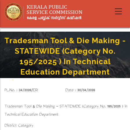
Skip
to
main
content
Tradesman Tool & Die Making -
STATEWIDE (Category No.
195/2025 ) In Technical
Education Department
Home
-
Breadcrumb
Tradesman Tool & Die Making - STATEWIDE (Category No. 195/2025 ) In Technical Education
PL.No. : 34/2026/ERI Date : 30/04/2026
Department
Tradesman Tool & Die Making - STATEWIDE (Category No. 195/2025 ) in
Technical Education Department
District Category