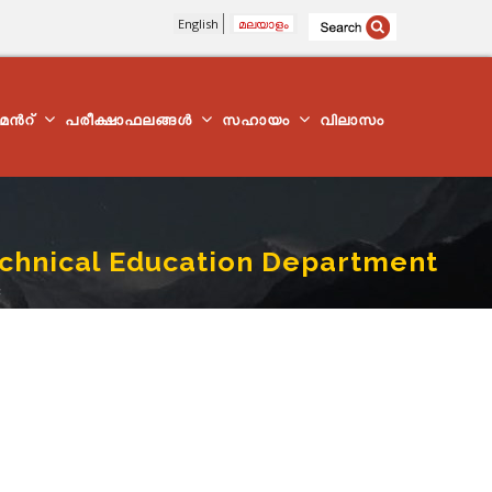
English
മലയാളം
്മെന്‍റ്
പരീക്ഷാഫലങ്ങൾ
സഹായം
വിലാസം
echnical Education Department
t