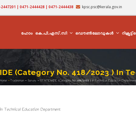
71-2447201 | 0471-2444428 | 0471-2444438
kpsc.psc@kerala.gov.in
MAIN
NAVIGATION
ഹോം
കെ.പി.എസ്.സി
ഡൌൺലോഡുകൾ
റിക്രൂട്ട
DE (Category No. 418/2023 ) In T
Home
-
Tradesman - Survey - STATEWIDE (Category No. 418/2023 ) In Technical Education Departmen
Breadcrumb
n Technical Education Department