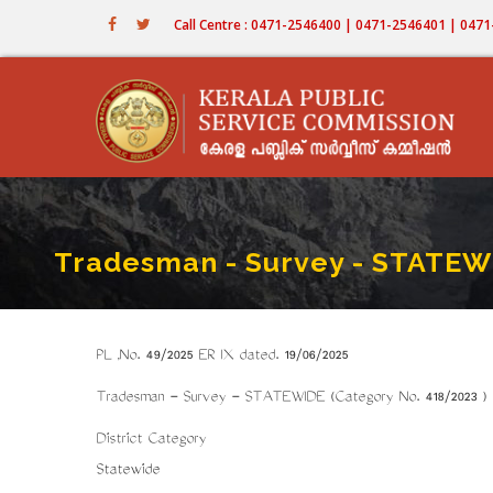
Skip
Call Centre : 0471-2546400 | 0471-2546401 | 04
to
main
content
Tradesman - Survey - STATEWI
PL ,No. 49/2025 ER IX dated. 19/06/2025
Tradesman - Survey - STATEWIDE (Category No. 418/2023 ) i
District Category
Statewide