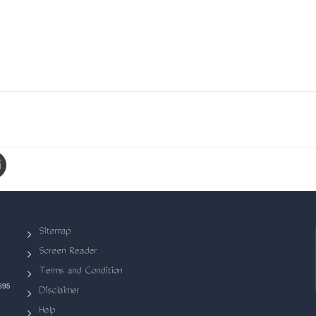
Sitemap
Screen Reader
Terms and Condition
695
Disclaimer
Help