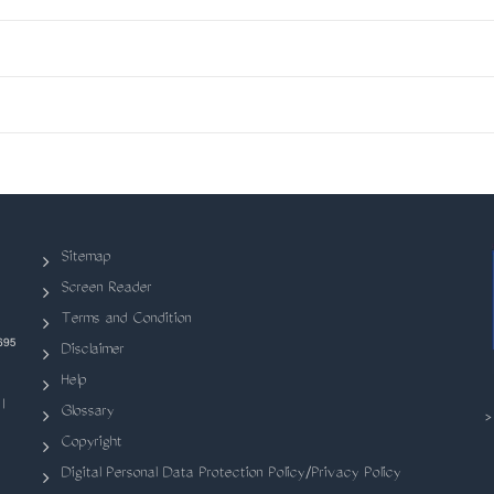
Sitemap
Screen Reader
Terms and Condition
695
Disclaimer
Help
|
Glossary
Copyright
Digital Personal Data Protection Policy/Privacy Policy