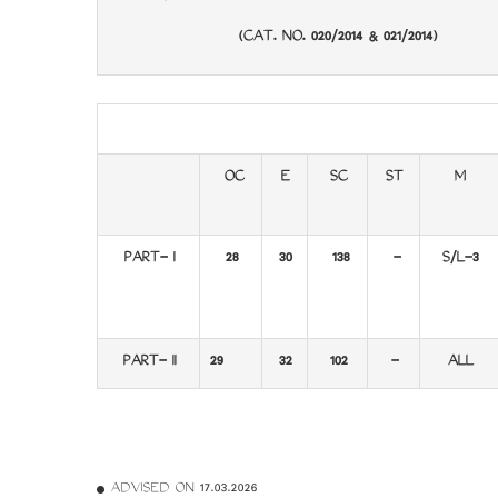
(CAT. NO. 020/2014 & 021/2014)
OC
E
SC
ST
M
PART- I
28
30
138
-
S/L-3
PART- II
29
32
102
-
ALL
ADVISED ON 17.03.2026