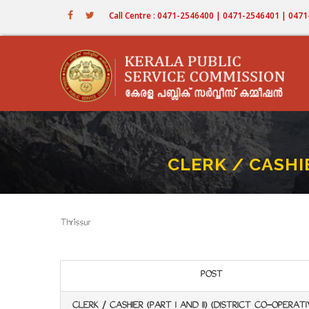
Skip
Call Centre : 0471-2546400 | 0471-2546401 | 04
to
main
content
CLERK / CASHIE
Thrissur
POST
CLERK / CASHIER (PART I AND II) (DISTRICT CO-OPERAT