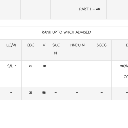
PART II - 46
RANK UPTO WHICH ADVISED
LC/AI
OBC
V
SIUC
HINDU N
SCCC
N
S/L-1
29
31
-
-
-
28(Wi
OC
-
31
58
-
-
-
-