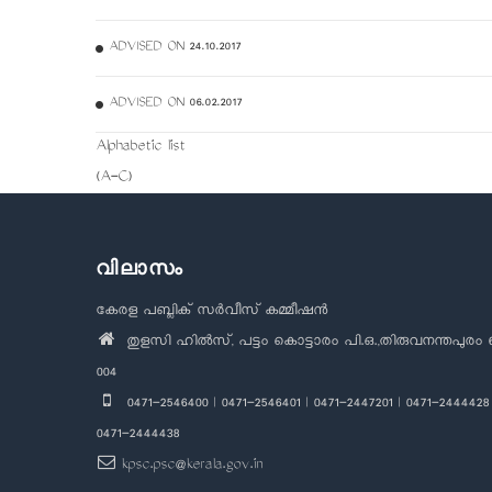
ADVISED ON 24.10.2017
ADVISED ON 06.02.2017
Alphabetic list
(A-C)
വിലാസം
കേരള പബ്ലിക് സർവീസ് കമ്മീഷൻ
തുളസി ഹിൽസ്, പട്ടം കൊട്ടാരം പി.ഒ.,തിരുവനന്തപുരം 
004
0471-2546400 | 0471-2546401 | 0471-2447201 | 0471-2444428 
0471-2444438
kpsc.psc@kerala.gov.in