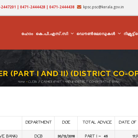
71-2447201 | 0471-2444428 | 0471-2444438
kpsc.psc@kerala.gov.in
MAIN
NAVIGATION
ഹോം
കെ.പി.എസ്.സി
ഡൌൺലോഡുകൾ
റിക്രൂട്ട
R (PART I AND II) (DISTRICT CO-
Home
-
CLERK / CASHIER (PART I AND II) (DISTRICT CO-OPERATIVE BANK)
Breadcrumb
DEPARTMENT
DOE
TOTAL ADVICE
DATE OF 
IVE BANK)
DCB
30/12/2016
PART I - 45
17/