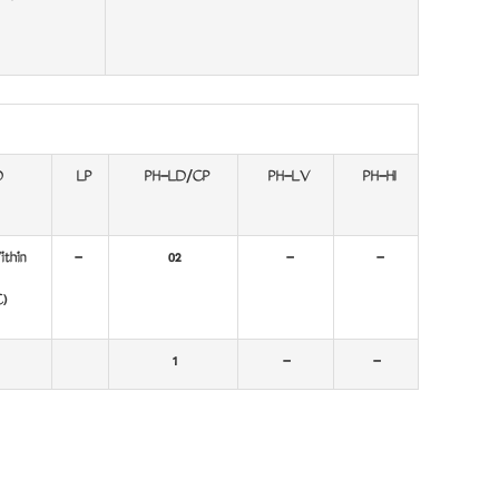
D
LP
PH-LD/CP
PH-LV
PH-HI
thin
-
02
-
-
)
1
-
-