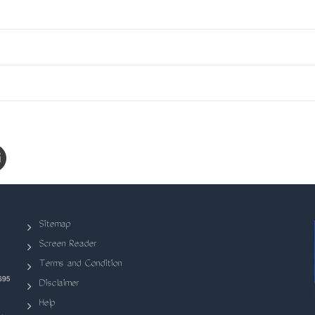
Sitemap
Screen Reader
Terms and Condition
695
Disclaimer
Help