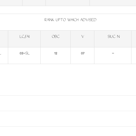
RANK UPTO WHICH ADVISED
LC/AI
OBC
V
SIUC N
L
03-SL
12
07
-