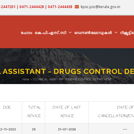
71-2447201 | 0471-2444428 | 0471-2444438
kpsc.psc@kerala.gov.in
MAIN
NAVIGATION
ഹോം
കെ.പി.എസ്.സി
ഡൌൺലോഡുകൾ
റിക്രൂട്ട
 ASSISTANT - DRUGS CONTROL 
Home
-
TECHNICAL ASSISTANT - DRUGS CONTROL DEPARTMENT
Breadcrumb
DOE
TOTAL
DATE OF LAST
DATE OF
ADVICE
ADVICE
CANCELLATION/EX
2-11-2023
29
21-07-2026
--