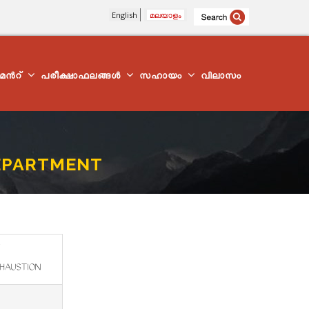
English
മലയാളം
്മെന്‍റ്
പരീക്ഷാഫലങ്ങൾ
സഹായം
വിലാസം
DEPARTMENT
HAUSTION