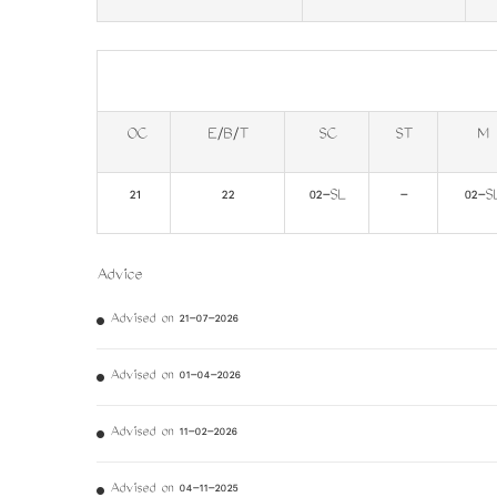
OC
E/B/T
SC
ST
M
21
22
02-SL
-
02-S
Advice
Advised on 21-07-2026
Advised on 01-04-2026
Advised on 11-02-2026
Advised on 04-11-2025