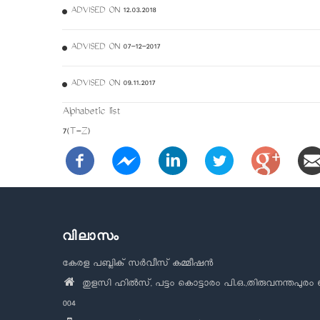
ADVISED ON 12.03.2018
ADVISED ON 07-12-2017
ADVISED ON 09.11.2017
Alphabetic list
7(T-Z)
വിലാസം
കേരള പബ്ലിക് സർവീസ് കമ്മീഷൻ
തുളസി ഹിൽസ്, പട്ടം കൊട്ടാരം പി.ഒ.,തിരുവനന്തപുരം 
004