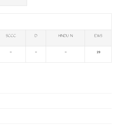
SCCC
D
HINDU N
EWS
-
-
-
29