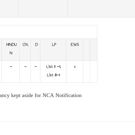
HINDU
OX
D
LP
EWS
N
-
-
-
List II -1,
4
List III-1
cancy kept aside for NCA
Notification