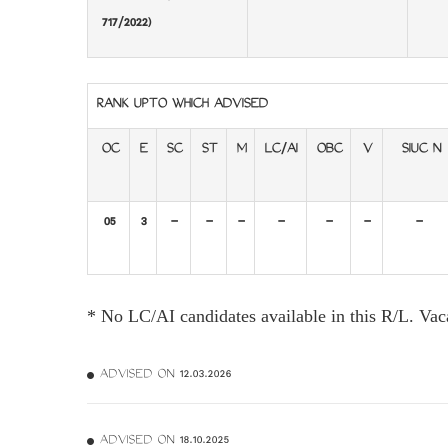
717/2022)
RANK UPTO WHICH ADVISED
OC
E
SC
ST
M
LC/AI
OBC
V
SIUC N
05
3
-
-
-
-
-
-
-
* No LC/AI candidates available in this R/L. Va
ADVISED ON 12.03.2026
ADVISED ON 18.10.2025