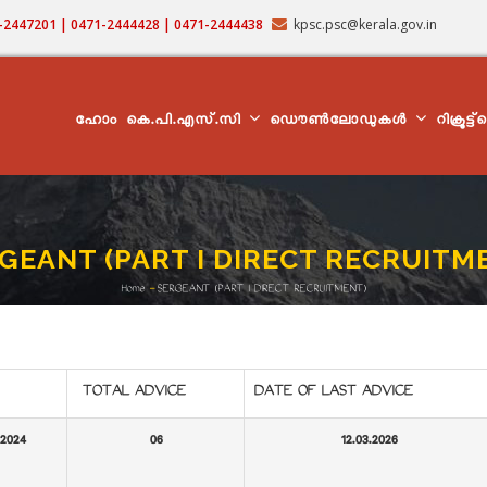
71-2447201 | 0471-2444428 | 0471-2444438
kpsc.psc@kerala.gov.in
MAIN
NAVIGATION
ഹോം
കെ.പി.എസ്.സി
ഡൌൺലോഡുകൾ
റിക്രൂട്ട
GEANT (PART I DIRECT RECRUITM
Home
-
SERGEANT (PART I DIRECT RECRUITMENT)
Breadcrumb
TOTAL ADVICE
DATE OF LAST ADVICE
.2024
06
12.03.2026