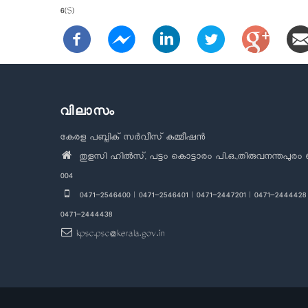
6(S)
വിലാസം
കേരള പബ്ലിക് സർവീസ് കമ്മീഷൻ
തുളസി ഹിൽസ്, പട്ടം കൊട്ടാരം പി.ഒ.,തിരുവനന്തപുരം 
004
0471-2546400 | 0471-2546401 | 0471-2447201 | 0471-2444428 
0471-2444438
kpsc.psc@kerala.gov.in