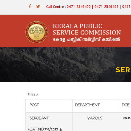
Skip
Call Centre : 0471-2546400 | 0471-2546401 | 04
to
main
content
SER
Thrissur
POST
DEPARTMENT
DOE
SERGEANT
VARIOUS
05.11
(CAT.NO.716/2022 &