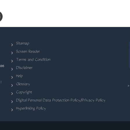
Sitemap
Screen Reader
Terms and Condition
695
Disclaimer
Help
|
Glossary
Copyright
Digital Personal Data Protection Policy/Privacy Policy
Hyperlinking Policy