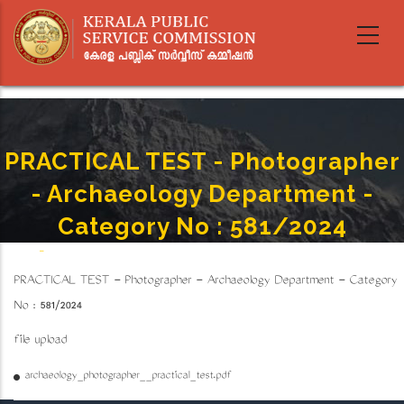
Skip
to
main
content
PRACTICAL TEST - Photographer
- Archaeology Department -
Category No : 581/2024
Home
-
PRACTICAL TEST - Photographer - Archaeology Department - Category No : 581/2024
Breadcrumb
PRACTICAL TEST - Photographer - Archaeology Department - Category
No : 581/2024
file upload
archaeology_photographer__practical_test.pdf