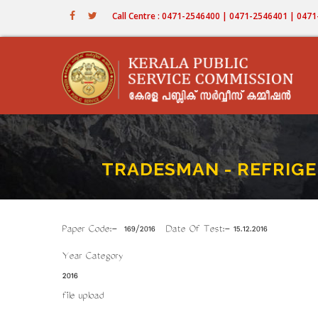
Skip
Call Centre : 0471-2546400 | 0471-2546401 | 04
to
main
content
TRADESMAN - REFRIGE
Paper Code:- 169/2016 Date Of Test:- 15.12.2016
Year Category
2016
file upload