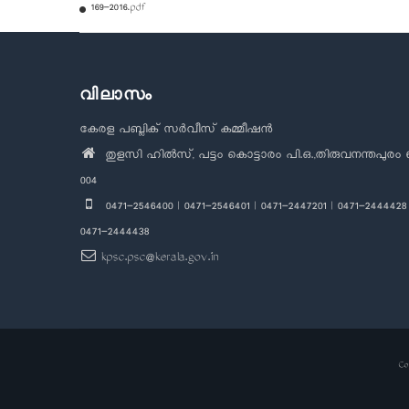
169-2016.pdf
വിലാസം
കേരള പബ്ലിക് സർവീസ് കമ്മീഷൻ
തുളസി ഹിൽസ്, പട്ടം കൊട്ടാരം പി.ഒ.,തിരുവനന്തപുരം 
004
0471-2546400 | 0471-2546401 | 0471-2447201 | 0471-2444428 
0471-2444438
kpsc.psc@kerala.gov.in
Co