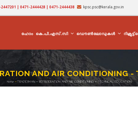
71-2447201 | 0471-2444428 | 0471-2444438
kpsc.psc@kerala.gov.in
MAIN
NAVIGATION
ഹോം
കെ.പി.എസ്.സി
ഡൌൺലോഡുകൾ
റിക്രൂട്ട
RATION AND AIR CONDITIONING -
Home
-
TRADESMAN - REFRIGERATION AND AIR CONDITIONING - TECHNICAL EDUCATION
Breadcrumb