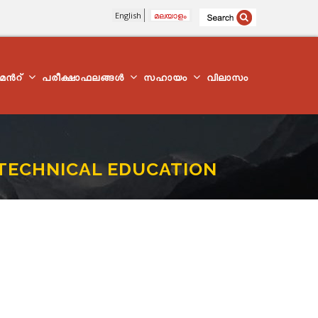
English
മലയാളം
്മെന്‍റ്
പരീക്ഷാഫലങ്ങൾ
സഹായം
വിലാസം
 TECHNICAL EDUCATION