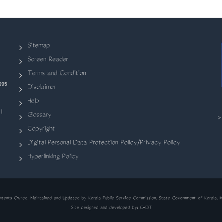
Sitemap
Screen Reader
Terms and Condition
695
Disclaimer
Help
|
Glossary
Copyright
Digital Personal Data Protection Policy/Privacy Policy
Hyperlinking Policy
ntents Owned, Maintained and Updated by Kerala Public Service Commission, State Government of Kerala, In
Site designed and developed by:
C-DIT