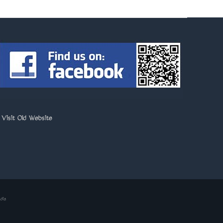
>
Visit Old Website
dia