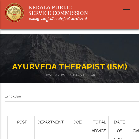
Skip
to
main
content
AYURVEDA THERAPIST (ISM)
Home
-
AYURVEDA THERAPIST (ISM)
Breadcrumb
Ernakulam
POST
DEPARTMENT
DOE
TOTAL
DATE
ADVICE
OF
CA