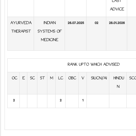
LAST
ADVICE
AYURVEDA
INDIAN
26.07.2025
02
28.01.2026
THERAPIST
SYSTEMS OF
MEDICINE
RANK UPTO WHICH ADVISED
OC
E
SC
ST
M
LC
OBC
V
SIUCN/AI
HINDU
SC
N
2
2
1