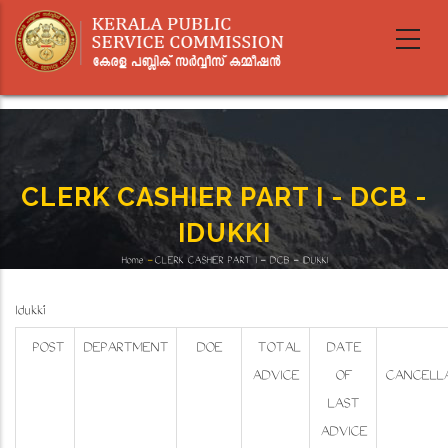
Skip
to
main
content
CLERK CASHIER PART I - DCB -
IDUKKI
Home
-
CLERK CASHIER PART I - DCB - IDUKKI
Breadcrumb
Idukki
POST
DEPARTMENT
DOE
TOTAL
DATE
ADVICE
OF
CANCELLA
LAST
ADVICE