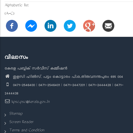
Alphabetic list
(A-C)
വിലാസം
കേരള പബ്ലിക് സർവീസ് കമ്മീഷൻ
തുളസി ഹിൽസ്, പട്ടം കൊട്ടാരം പി.ഒ.,തിരുവനന്തപുരം 695 004
0471-2546400 | 0471-2546401 | 0471-2447201 | 0471-2444428 | 0471-
2444438
kpsc.psc@kerala.gov.in
Sitemap
Screen Reader
Terms and Condition