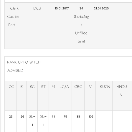
Clerk
DCB
10.01.2017
34
21.01.2020
Cashier
(including
Part I
1
Unfilled
turn)
RANK UPTO WHICH
ADVI
OC
E
SC
ST
M
LC/AI
OBC
V
SIUCN
HINDU
N
23
26
SL-
SL-
41
75
38
106
1
1