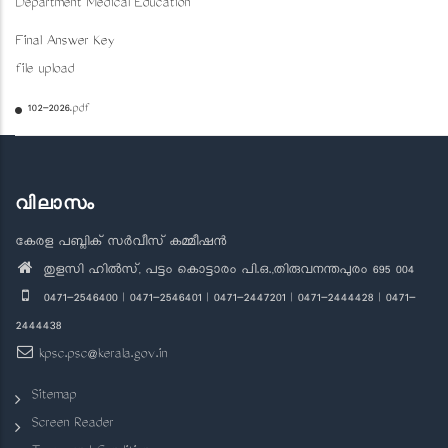
Department Medical Education
Final Answer Key
file upload
102-2026.pdf
വിലാസം
കേരള പബ്ലിക് സർവീസ് കമ്മീഷൻ
തുളസി ഹിൽസ്, പട്ടം കൊട്ടാരം പി.ഒ.,തിരുവനന്തപുരം 695 004
0471-2546400 | 0471-2546401 | 0471-2447201 | 0471-2444428 | 0471-
2444438
kpsc.psc@kerala.gov.in
Sitemap
Screen Reader