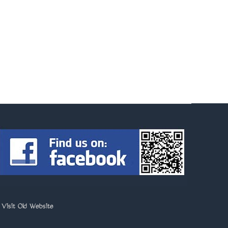
>
Visit Old Website