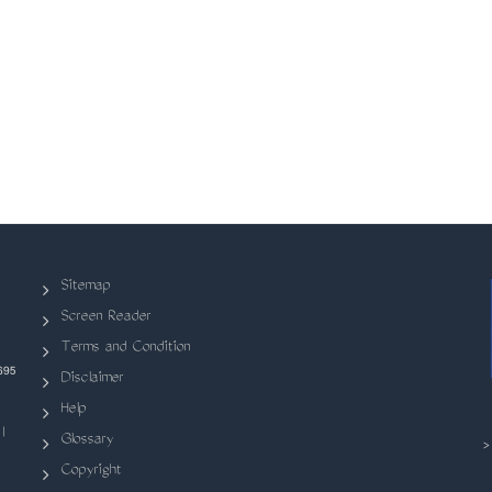
Sitemap
Screen Reader
Terms and Condition
695
Disclaimer
Help
|
Glossary
Copyright