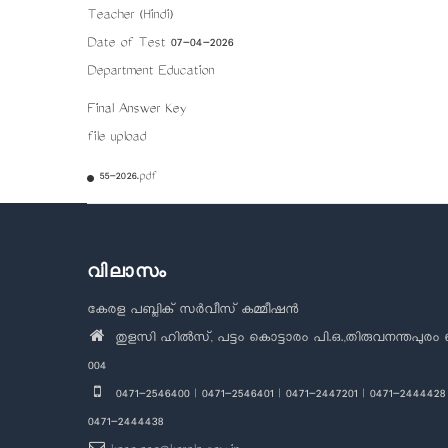
Teacher (Hindi)
Date of Test 07-04-2026
Department Education
Final Answer Key
file upload
55-2026.pdf
വിലാസം
കേരള പബ്ലിക് സർവീസ് കമ്മീഷൻ
തുളസി ഹിൽസ്, പട്ടം കൊട്ടാരം പി.ഒ.,തിരുവനന്തപുരം 
004
0471-2546400 | 0471-2546401 | 0471-2447201 | 0471-2444428 
0471-2444438