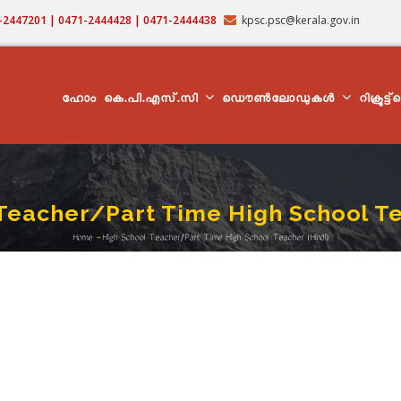
71-2447201 | 0471-2444428 | 0471-2444438
kpsc.psc@kerala.gov.in
MAIN
NAVIGATION
ഹോം
കെ.പി.എസ്.സി
ഡൌൺലോഡുകൾ
റിക്രൂട്ട
Teacher/Part Time High School Te
Home
-
High School Teacher/Part Time High School Teacher (Hindi)
Breadcrumb