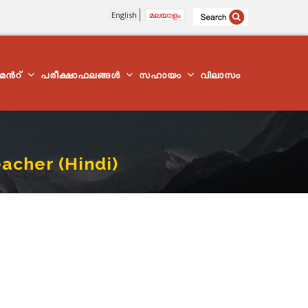
English
മലയാളം
്മെന്‍റ്
പരീക്ഷാഫലങ്ങൾ
സഹായം
വിലാസം
acher (Hindi)