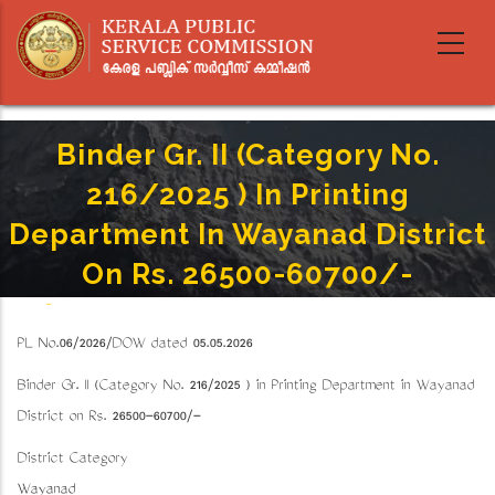
Skip
to
main
content
Binder Gr. II (Category No.
216/2025 ) In Printing
Department In Wayanad District
On Rs. 26500-60700/-
Home
-
Breadcrumb
Binder Gr. II (Category No. 216/2025 ) In Printing Department In Wayanad District On Rs. 26500-
PL No.06/2026/DOW dated 05.05.2026
60700/-
Binder Gr. II (Category No. 216/2025 ) in Printing Department in Wayanad
District on Rs. 26500-60700/-
District Category
Wayanad