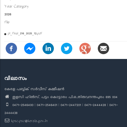
Year Category
2026
file
pl_final_216_2025_12.pdf
വിലാസം
കേരള പബ്ലിക് സർവീസ് കമ്മീഷൻ
തുളസി ഹിൽസ്, പട്ടം കൊട്ടാരം പി.ഒ.,തിരുവനന്തപുരം 695 004
0471-2546400 | 0471-2546401 | 0471-2447201 | 0471-2444428 | 0471-
2444438
kpsc.psc@kerala.gov.in