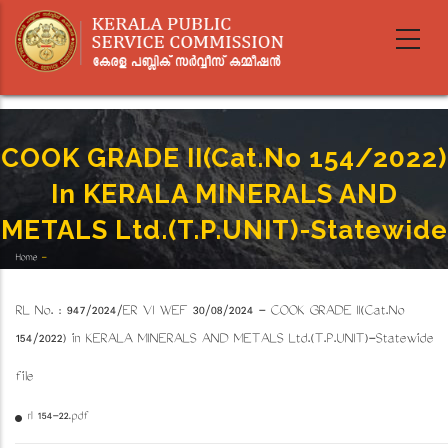
Skip
to
main
content
COOK GRADE II(Cat.No 154/2022)
In KERALA MINERALS AND
METALS Ltd.(T.P.UNIT)-Statewide
Home
-
Breadcrumb
COOK GRADE II(Cat.No 154/2022) In KERALA MINERALS AND METALS Ltd.(T.P.UNIT)-
Statewide
RL No. : 947/2024/ER VI WEF 30/08/2024 - COOK GRADE II(Cat.No
154/2022) in KERALA MINERALS AND METALS Ltd.(T.P.UNIT)-Statewide
file
rl 154-22.pdf