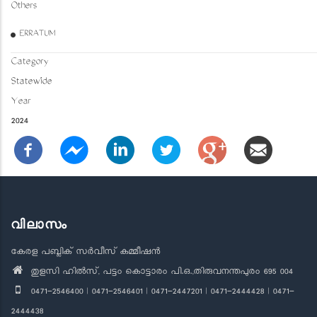
Others
ERRATUM
Category
Statewide
Year
2024
വിലാസം
കേരള പബ്ലിക് സർവീസ് കമ്മീഷൻ
തുളസി ഹിൽസ്, പട്ടം കൊട്ടാരം പി.ഒ.,തിരുവനന്തപുരം 695 004
0471-2546400 | 0471-2546401 | 0471-2447201 | 0471-2444428 | 0471-
2444438