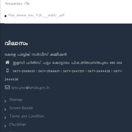
Answerkey file
final_answer_key_ftjlt___arabic_.pdf
വിലാസം
കേരള പബ്ലിക് സർവീസ് കമ്മീഷൻ
തുളസി ഹിൽസ്, പട്ടം കൊട്ടാരം പി.ഒ.,തിരുവനന്തപുരം 695 004
0471-2546400 | 0471-2546401 | 0471-2447201 | 0471-2444428 | 0471-
2444438
kpsc.psc@kerala.gov.in
Sitemap
Screen Reader
Terms and Condition
Disclaimer