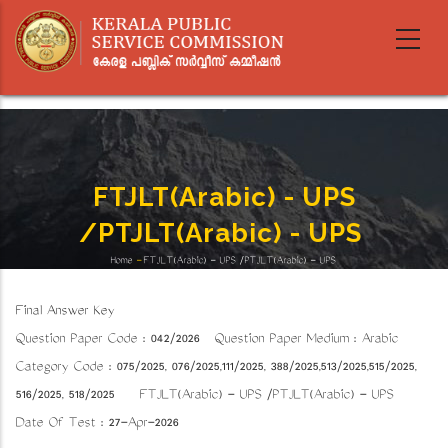
Skip
to
main
content
FTJLT(Arabic) - UPS
/PTJLT(Arabic) - UPS
Home
-
FTJLT(Arabic) - UPS /PTJLT(Arabic) - UPS
Breadcrumb
Final Answer Key
Question Paper Code : 042/2026 Question Paper Medium : Arabic
Category Code : 075/2025, 076/2025,111/2025, 388/2025,513/2025,515/2025,
516/2025, 518/2025 FTJLT(Arabic) - UPS /PTJLT(Arabic) - UPS
Date Of Test : 27-Apr-2026