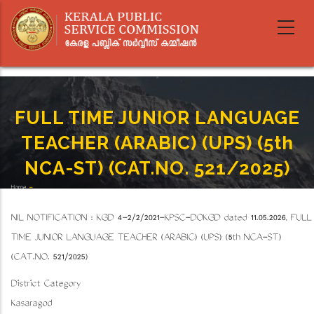
Skip
to
main
content
FULL TIME JUNIOR LANGUAGE
TEACHER (ARABIC) (UPS) (5th
NCA-ST) (CAT.NO. 521/2025)
Home
-
Breadcrumb
FULL TIME JUNIOR LANGUAGE TEACHER (ARABIC) (UPS) (5th NCA-ST) (CAT.NO. 521/2025)
NIL NOTIFICATION : KGD 4-2/2/2021-KPSC-DOKGD dated 11.05.2026, FULL
TIME JUNIOR LANGUAGE TEACHER (ARABIC) (UPS) (5th NCA-ST)
(CAT.NO. 521/2025)
District Category
Kasaragod