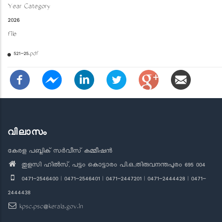
Year Category
2026
file
521-25.pdf
വിലാസം
കേരള പബ്ലിക് സർവീസ് കമ്മീഷൻ
തുളസി ഹിൽസ്, പട്ടം കൊട്ടാരം പി.ഒ.,തിരുവനന്തപുരം 695 004
0471-2546400 | 0471-2546401 | 0471-2447201 | 0471-2444428 | 0471-
2444438
kpsc.psc@kerala.gov.in