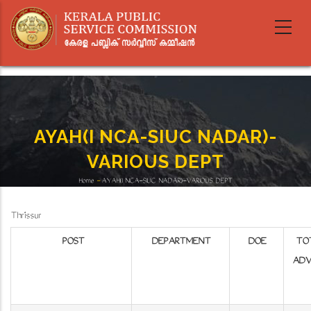
Skip
to
main
content
AYAH(I NCA-SIUC NADAR)-
VARIOUS DEPT
Home
-
AYAH(I NCA-SIUC NADAR)-VARIOUS DEPT
Breadcrumb
Thrissur
POST
DEPARTMENT
DOE
TO
ADV