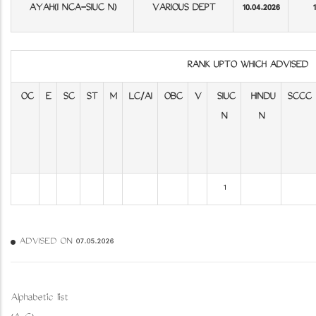
AYAH(I NCA-SIUC N)
VARIOUS DEPT
10.04.2026
1
RANK UPTO WHICH ADVISED
OC
E
SC
ST
M
LC/AI
OBC
V
SIUC
HINDU
SCCC
N
N
1
ADVISED ON 07.05.2026
Alphabetic list