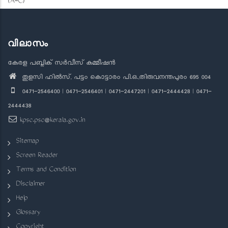
(A-C)
വിലാസം
കേരള പബ്ലിക് സർവീസ് കമ്മീഷൻ
തുളസി ഹിൽസ്, പട്ടം കൊട്ടാരം പി.ഒ.,തിരുവനന്തപുരം 695 004
0471-2546400 | 0471-2546401 | 0471-2447201 | 0471-2444428 | 0471-
2444438
kpsc.psc@kerala.gov.in
Sitemap
Screen Reader
Terms and Condition
Disclaimer
Help
Glossary
Copyright