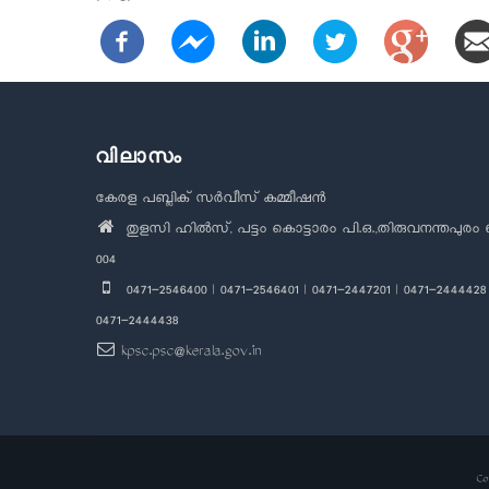
വിലാസം
കേരള പബ്ലിക് സർവീസ് കമ്മീഷൻ
തുളസി ഹിൽസ്, പട്ടം കൊട്ടാരം പി.ഒ.,തിരുവനന്തപുരം 
004
0471-2546400 | 0471-2546401 | 0471-2447201 | 0471-2444428 
0471-2444438
kpsc.psc@kerala.gov.in
Co