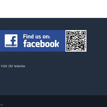
>
Visit Old Website
dia