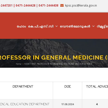
71-2447201 | 0471-2444428 | 0471-2444438
kpsc.psc@kerala.gov.in
MAIN
NAVIGATION
ഹോം
കെ.പി.എസ്.സി
ഡൌൺലോഡുകൾ
റിക്രൂട്ട
ROFESSOR IN GENERAL MEDICINE (
Home
-
ASSISTANT PROFESSOR IN GENERAL MEDICINE (INCA-M)- MED
Breadcrumb
DEPARTMENT
DOE
TOTAL ADVIC
DICAL EDUCATION DEPARTMENT
17.08.2024
4