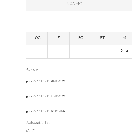
NCA -M)
OC
E
SC
ST
M
-
-
-
-
R- 4
Advice
ADVISED ON 20.08.2025
ADVISED ON 09.05.2025
ADVISED ON 12.02.2025
Alphabetic list
(A-C)