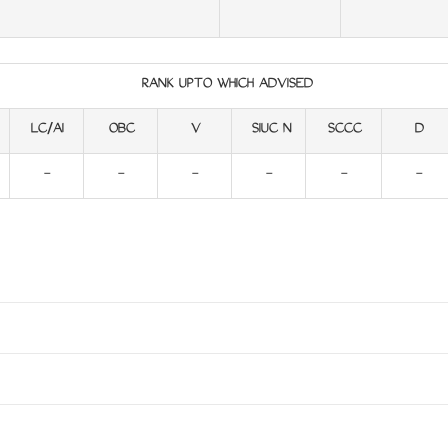
RANK UPTO WHICH ADVISED
LC/AI
OBC
V
SIUC N
SCCC
D
-
-
-
-
-
-