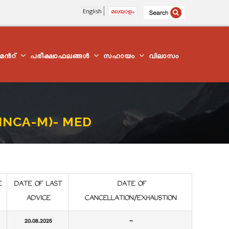
English
മലയാളം
്മെന്‍റ്
പരീക്ഷാഫലങ്ങൾ
സഹായം
വിലാസം
INCA-M)- MED
E
DATE OF LAST
DATE OF
ADVICE
CANCELLATION/EXHAUSTION
20.08.2025
-