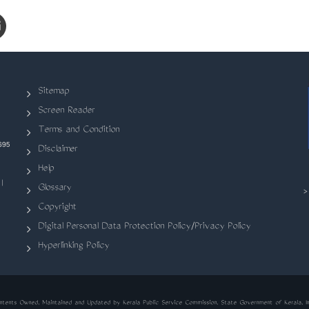
Sitemap
Screen Reader
Terms and Condition
695
Disclaimer
Help
|
Glossary
Copyright
Digital Personal Data Protection Policy/Privacy Policy
Hyperlinking Policy
ntents Owned, Maintained and Updated by Kerala Public Service Commission, State Government of Kerala, In