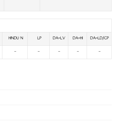
HINDU N
LP
DA-LV
DA-HI
DA-LD/CP
-
-
-
-
-