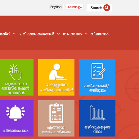
English
മലയാളം
്മെന്‍റ്
പരീക്ഷാഫലങ്ങൾ
സഹായം
വിലാസം