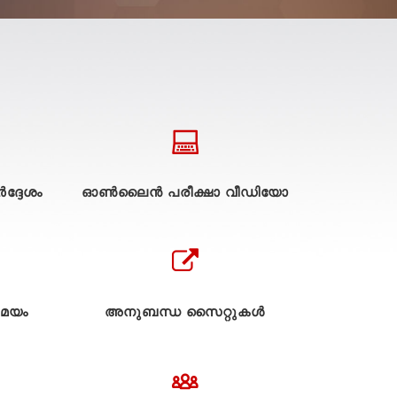
ദ്ദേശം
ഓൺലൈൻ പരീക്ഷാ വീഡിയോ
മയം
അനുബന്ധ സൈറ്റുകള്‍