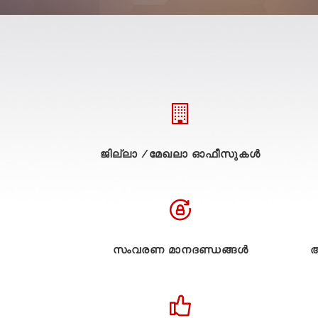
ജില്ലാ /മേഖലാ ഓഫീസുകള്‍
സംവരണ മാനദണ്ഡങ്ങൾ
അ