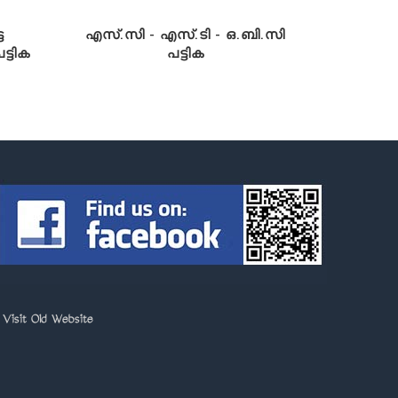
ട
എസ്.സി - എസ്.ടി - ഒ.ബി.സി
്ടിക
പട്ടിക
>
Visit Old Website