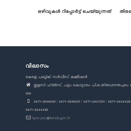
ഒഴിവുകൾ റിപ്പോർട്ട് ചെയ്യുന്നത്
തിരഞ
വിലാസം
കേരള പബ്ലിക് സർവീസ് കമ്മീഷൻ
തുളസി ഹിൽസ്, പട്ടം കൊട്ടാരം പി.ഒ.,തിരുവനന്തപുരം 
004
0471-2546400 | 0471-2546401 | 0471-2447201 | 0471-2444428 
0471-2444438
kpsc.psc@kerala.gov.in