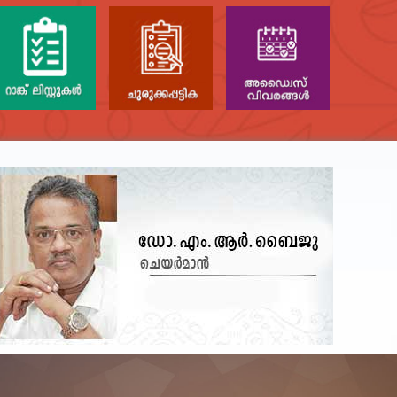
NTAL TEST - JANUARY 2026 -
Date of
 poned