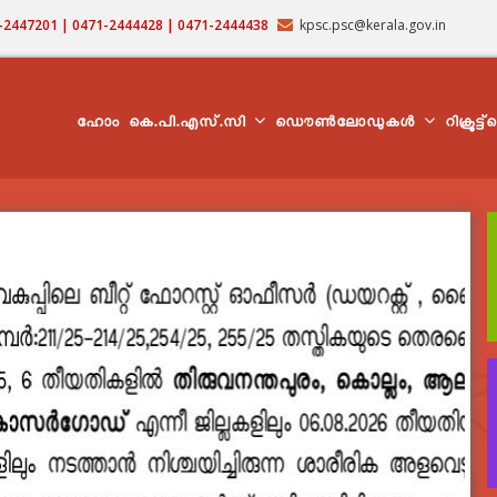
71-2447201 | 0471-2444428 | 0471-2444438
kpsc.psc@kerala.gov.in
MAIN
NAVIGATION
ഹോം
കെ.പി.എസ്.സി
ഡൌൺലോഡുകൾ
റിക്രൂട്ട