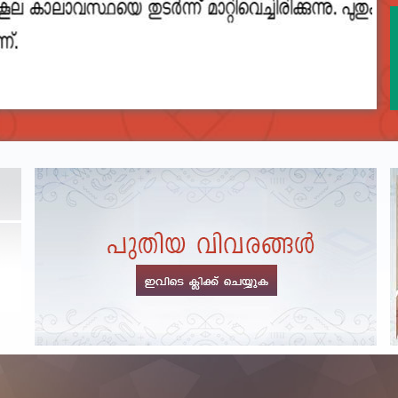
2023__final_list_o_m_r__sheets_for_destruction.pdf
DEPARTME
Exam Post
LIST OF O.M.R./DESCRIPTIVE ANSWER SHEETS
ORDERED FOR DESTRUCTION- 2023