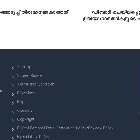
്ഞെടുപ്പ് തീരുമാനമാകാത്തത്
ഡീബാർ ചെയ്യപ്പെട്
ഉദ്യോഗാർത്ഥികളുടെ പട
Sitemap
Screen Reader
Terms and Condition
695
Disclaimer
Help
|
Glossary
Copyright
Digital Personal Data Protection Policy/Privacy Policy
Hyperlinking Policy