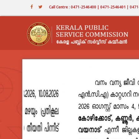
Skip
Call Centre : 0471-2546400 | 0471-2546401 | 04
to
main
content