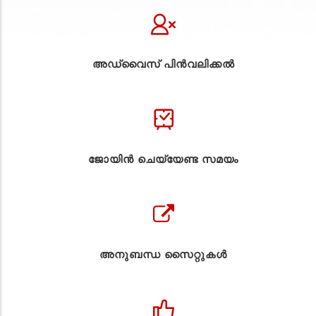
അഡ്വൈസ് പിൻവലിക്കൽ
ജോയിൻ ചെയ്യേണ്ട സമയം
അനുബന്ധ സൈറ്റുകള്‍