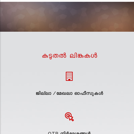
കുടുതല്‍ ലിങ്കുകള്‍
ജില്ലാ /മേഖലാ ഓഫീസുകള്‍
OTR നിർദ്ദേശങ്ങൾ