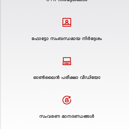
ഫോട്ടോ സംബന്ധമായ നിർദ്ദേശം
ഓൺലൈൻ പരീക്ഷാ വീഡിയോ
സംവരണ മാനദണ്ഡങ്ങൾ