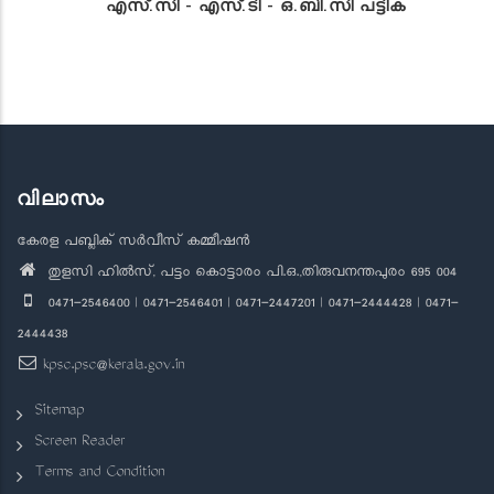
എസ്.സി - എസ്.ടി - ഒ.ബി.സി പട്ടിക
വിലാസം
കേരള പബ്ലിക് സർവീസ് കമ്മീഷൻ
തുളസി ഹിൽസ്, പട്ടം കൊട്ടാരം പി.ഒ.,തിരുവനന്തപുരം 695 004
0471-2546400 | 0471-2546401 | 0471-2447201 | 0471-2444428 | 0471-
2444438
kpsc.psc@kerala.gov.in
Sitemap
Screen Reader
Terms and Condition