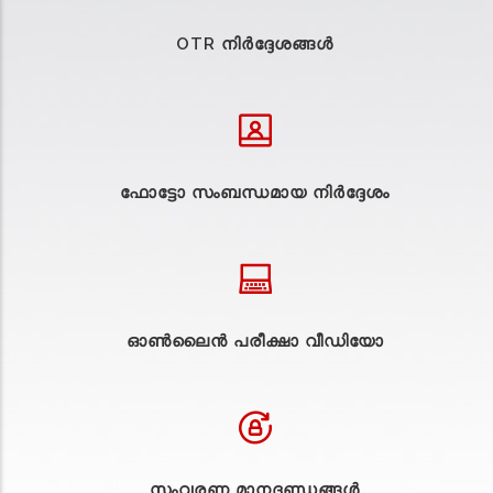
OTR നിർദ്ദേശങ്ങൾ
ഫോട്ടോ സംബന്ധമായ നിർദ്ദേശം
ഓൺലൈൻ പരീക്ഷാ വീഡിയോ
സംവരണ മാനദണ്ഡങ്ങൾ