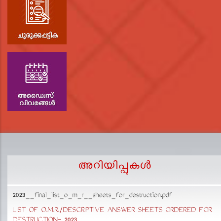
അറിയിപ്പുകള്‍
2023__final_list_o_m_r__sheets_for_destruction.pdf
D
p
LIST OF O.M.R./DESCRIPTIVE ANSWER SHEETS ORDERED FOR
DESTRUCTION- 2023