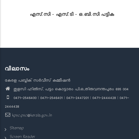
എസ്.സി - എസ്.ടി - ഒ.ബി.സി പട്ടിക
വിലാസം
കേരള പബ്ലിക് സർവീസ് കമ്മീഷൻ
തുളസി ഹിൽസ്, പട്ടം കൊട്ടാരം പി.ഒ.,തിരുവനന്തപുരം 695 004
0471-2546400 | 0471-2546401 | 0471-2447201 | 0471-2444428 | 0471-
2444438
kpsc.psc@kerala.gov.in
Sitemap
Screen Reader