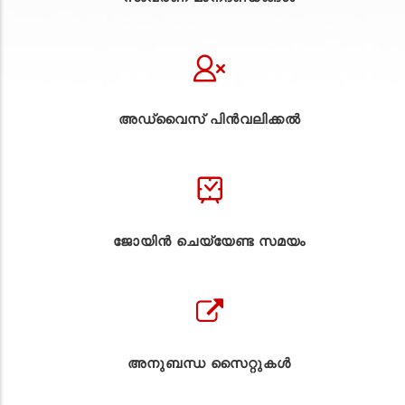
അഡ്വൈസ് പിൻവലിക്കൽ
ജോയിൻ ചെയ്യേണ്ട സമയം
അനുബന്ധ സൈറ്റുകള്‍