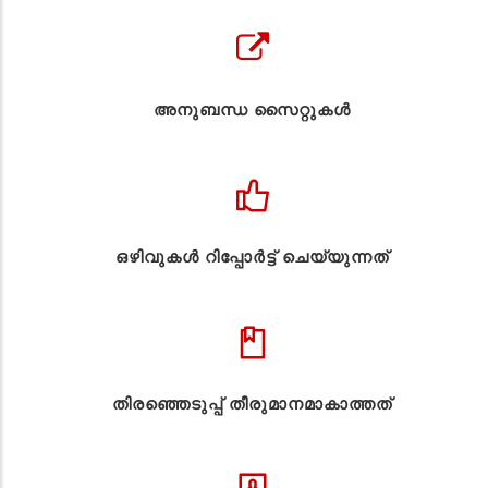
അനുബന്ധ സൈറ്റുകള്‍
ഒഴിവുകൾ റിപ്പോർട്ട് ചെയ്യുന്നത്
തിരഞ്ഞെടുപ്പ് തീരുമാനമാകാത്തത്