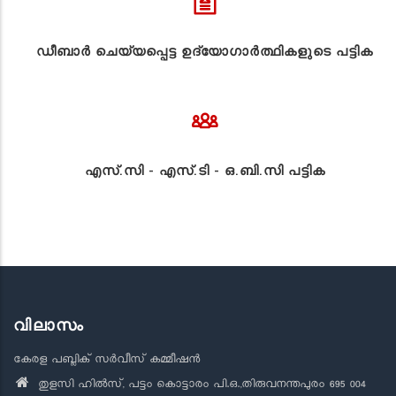
ഡീബാർ ചെയ്യപ്പെട്ട ഉദ്യോഗാർത്ഥികളുടെ പട്ടിക
എസ്.സി - എസ്.ടി - ഒ.ബി.സി പട്ടിക
വിലാസം
കേരള പബ്ലിക് സർവീസ് കമ്മീഷൻ
തുളസി ഹിൽസ്, പട്ടം കൊട്ടാരം പി.ഒ.,തിരുവനന്തപുരം 695 004