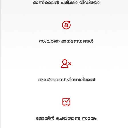
ഓൺലൈൻ പരീക്ഷാ വീഡിയോ
സംവരണ മാനദണ്ഡങ്ങൾ
അഡ്വൈസ് പിൻവലിക്കൽ
ജോയിൻ ചെയ്യേണ്ട സമയം