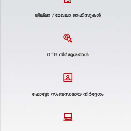
ജില്ലാ /മേഖലാ ഓഫീസുകള്‍
OTR നിർദ്ദേശങ്ങൾ
ഫോട്ടോ സംബന്ധമായ നിർദ്ദേശം