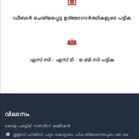
ഡീബാർ ചെയ്യപ്പെട്ട ഉദ്യോഗാർത്ഥികളുടെ പട്ടിക
എസ്.സി - എസ്.ടി - ഒ.ബി.സി പട്ടിക
വിലാസം
കേരള പബ്ലിക് സർവീസ് കമ്മീഷൻ
തുളസി ഹിൽസ്, പട്ടം കൊട്ടാരം പി.ഒ.,തിരുവനന്തപുരം 695 004