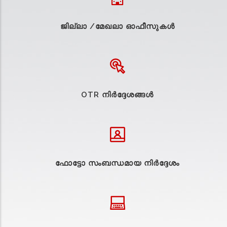
ജില്ലാ /മേഖലാ ഓഫീസുകള്‍
OTR നിർദ്ദേശങ്ങൾ
ഫോട്ടോ സംബന്ധമായ നിർദ്ദേശം