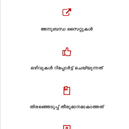
അനുബന്ധ സൈറ്റുകള്‍
ഒഴിവുകൾ റിപ്പോർട്ട് ചെയ്യുന്നത്
തിരഞ്ഞെടുപ്പ് തീരുമാനമാകാത്തത്