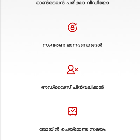
ഓൺലൈൻ പരീക്ഷാ വീഡിയോ
സംവരണ മാനദണ്ഡങ്ങൾ
അഡ്വൈസ് പിൻവലിക്കൽ
ജോയിൻ ചെയ്യേണ്ട സമയം